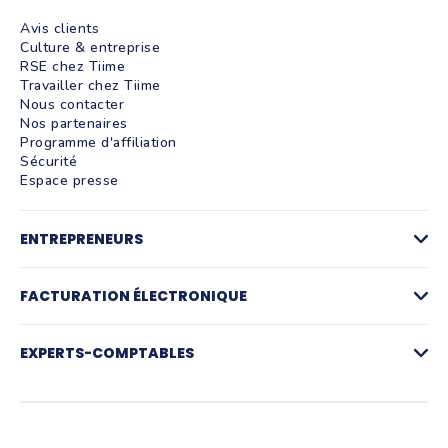
Avis clients
Culture & entreprise
RSE chez Tiime
Travailler chez Tiime
Nous contacter
Nos partenaires
Programme d'affiliation
Sécurité
Espace presse
ENTREPRENEURS
Factures
Logiciel de devis
FACTURATION ÉLECTRONIQUE
La facturation par activité
Compte pro et paiements
Facturation électronique
Gestion des achats
Plateforme agréée de facturation électronique
EXPERTS-COMPTABLES
Notes de frais et IK
Simulateur facturation électronique
Suivi de trésorerie
FAQ Facturation électronique
Pré-comptabilité
Création d'entreprise
Production comptable
Assurance RC Pro
Juridique
Parrainage
Facture électronique