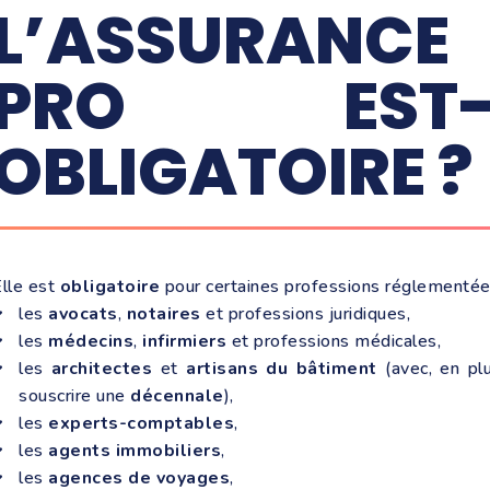
L’ASSURANC
PRO EST-E
OBLIGATOIRE ?
lle est
obligatoire
pour certaines professions réglementé
les
avocats
,
notaires
et professions juridiques,
les
médecins
,
infirmiers
et professions médicales,
les
architectes
et
artisans du bâtiment
(avec, en plu
souscrire une
décennale
),
les
experts-comptables
,
les
agents immobiliers
,
les
agences de voyages
,