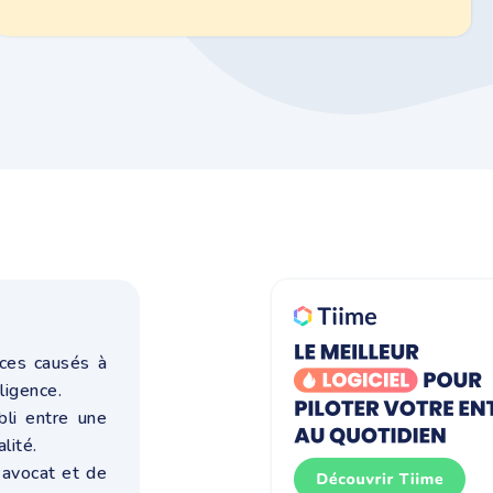
ices causés à
ligence.
abli entre une
lité.
'avocat et de