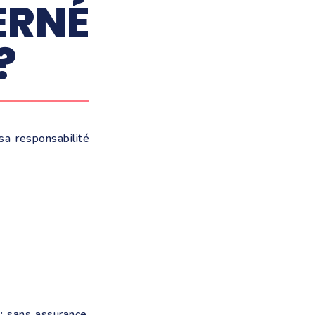
ERNÉ
?
sa responsabilité
 sans assurance,