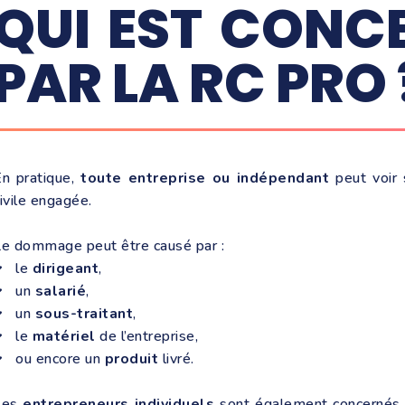
QUI EST CONC
PAR LA RC PRO 
En pratique,
toute entreprise ou indépendant
peut voir 
ivile engagée.
e dommage peut être causé par :
le
dirigeant
,
un
salarié
,
un
sous-traitant
,
le
matériel
de l’entreprise,
ou encore un
produit
livré.
Les
entrepreneurs individuels
sont également concernés :