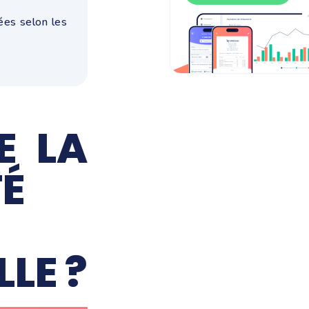
rées selon les
E LA
TÉ
LE ?