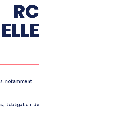
E RC
LLE
es, notamment :
s, l’obligation de