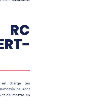
E RC
ERT-
t en charge les
ndemnités ne sont
oint de mettre en