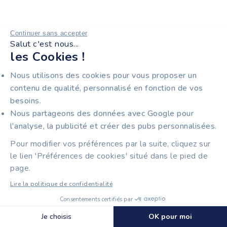
Continuer sans accepter
Salut c'est nous...
les Cookies !
Nous utilisons des cookies pour vous proposer un
Solution française de facturation, comptabilité et
contenu de qualité, personnalisé en fonction de vos
compte pro pensée pour les entrepreneurs et leurs
besoins.
experts-comptables. Tiime est plateforme agréée de
Nous partageons des données avec Google pour
facturation électronique et accompagne les
l'analyse, la publicité et créer des pubs personnalisées.
entrepreneurs en simplifiant leur quotidien.
Pour modifier vos préférences par la suite, cliquez sur
le lien 'Préférences de cookies' situé dans le pied de
page.
Lire la politique de confidentialité
À PROPOS
Consentements certifiés par
Découvrir Tiime
Avis clients
🍪 Cookies
Je choisis
OK pour moi
Culture & entreprise