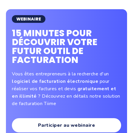
WEBINAIRE
15 MINUTES POUR
DÉCOUVRIR VOTRE
FUTUR OUTIL DE
FACTURATION
Vous êtes entrepreneurs à la recherche d'un
logiciel de facturation électronique
pour
réaliser vos factures et devis
gratuitement et
en illimité
? Découvrez en détails notre solution
de facturation Tiime
Participer au webinaire