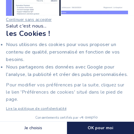
Continuer sans accepter
Salut c'est nous...
les Cookies !
Nous utilisons des cookies pour vous proposer un
contenu de qualité, personnalisé en fonction de vos
besoins.
Nous partageons des données avec Google pour
l'analyse, la publicité et créer des pubs personnalisées.
Pour modifier vos préférences par la suite, cliquez sur
le lien 'Préférences de cookies' situé dans le pied de
page.
Lire la politique de confidentialité
Solution française de facturation, comptabilité et
compte pro pensée pour les entrepreneurs et leurs
Consentements certifiés par
Découvrir Tiime Factures
experts-comptables. Tiime est plateforme agréée de
🍪 Cookies
Je choisis
OK pour moi
facturation électronique et accompagne les