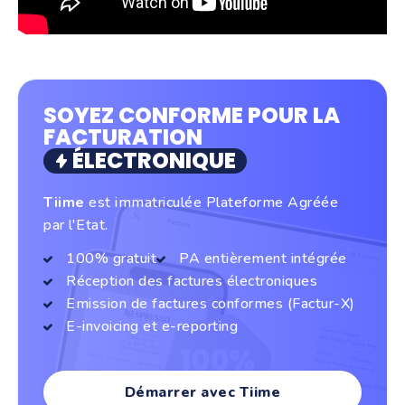
SOYEZ CONFORME POUR LA
FACTURATION
ÉLECTRONIQUE
Tiime
est immatriculée Plateforme Agréée
par l'Etat.
100% gratuit
PA entièrement intégrée
Réception des factures électroniques
Emission de factures conformes (Factur-X)
E-invoicing et e-reporting
Démarrer avec Tiime