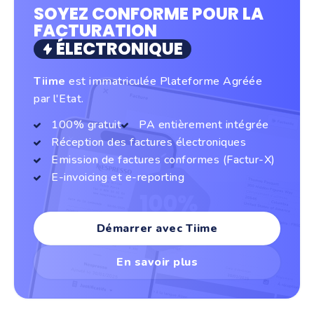
SOYEZ CONFORME POUR LA
FACTURATION
ÉLECTRONIQUE
Tiime
est immatriculée Plateforme Agréée
par l'Etat.
100% gratuit
PA entièrement intégrée
Réception des factures électroniques
Emission de factures conformes (Factur-X)
E-invoicing et e-reporting
Démarrer avec Tiime
En savoir plus