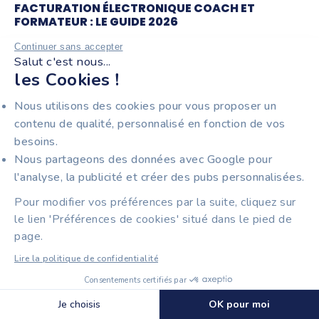
FACTURATION ÉLECTRONIQUE COACH ET
FORMATEUR : LE GUIDE 2026
Continuer sans accepter
Salut c'est nous...
les Cookies !
Nous utilisons des cookies pour vous proposer un
contenu de qualité, personnalisé en fonction de vos
besoins.
Nous partageons des données avec Google pour
l'analyse, la publicité et créer des pubs personnalisées.
8 min
Facturation électronique
Pour modifier vos préférences par la suite, cliquez sur
CORRIGER UNE FACTURE ÉLECTRONIQUE : GUIDE
le lien 'Préférences de cookies' situé dans le pied de
2026
page.
Lire la politique de confidentialité
Consentements certifiés par
Découvrir Tiime Factures
🍪 Cookies
Je choisis
OK pour moi