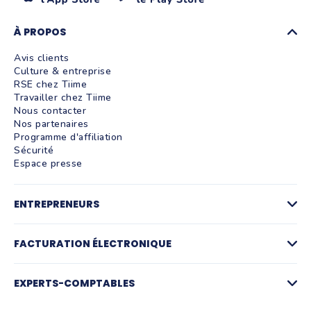
À PROPOS
Avis clients
Culture & entreprise
RSE chez Tiime
Travailler chez Tiime
Nous contacter
Nos partenaires
Programme d'affiliation
Sécurité
Espace presse
ENTREPRENEURS
Factures
Logiciel de devis
FACTURATION ÉLECTRONIQUE
La facturation par activité
Compte pro et paiements
Facturation électronique
Gestion des achats
Plateforme agréée de facturation électronique
EXPERTS-COMPTABLES
Notes de frais et IK
Simulateur facturation électronique
Suivi de trésorerie
FAQ Facturation électronique
Pré-comptabilité