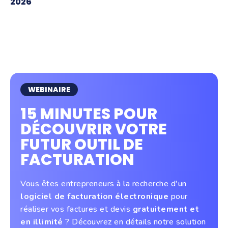
2026
WEBINAIRE
15 MINUTES POUR
DÉCOUVRIR VOTRE
FUTUR OUTIL DE
FACTURATION
Vous êtes entrepreneurs à la recherche d'un
logiciel de facturation électronique
pour
réaliser vos factures et devis
gratuitement et
en illimité
? Découvrez en détails notre solution