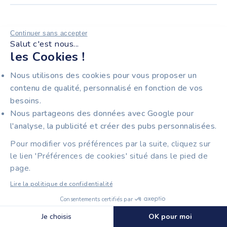
Création d'entreprise
Production comptable
Assurance RC Pro
Juridique
Parrainage
Facture électronique
Continuer sans accepter
Création d'entreprise
Salut c'est nous...
Intelligence artificielle
les Cookies !
Programmes de formation
Plateforme Agréée de Facturation Électronique incluse
gratuitement dans toutes nos offres.
Nous utilisons des cookies pour vous proposer un
contenu de qualité, personnalisé en fonction de vos
besoins.
Nous partageons des données avec Google pour
Récompensée par Capital, catégorie Meilleure Plateforme
l'analyse, la publicité et créer des pubs personnalisées.
en Ligne Comptabilité 2026-2027.
Pour modifier vos préférences par la suite, cliquez sur
le lien 'Préférences de cookies' situé dans le pied de
page.
Partenaire exclusif de la CCI Ile-de-France pour la
Lire la politique de confidentialité
facturation électronique.
Consentements certifiés par
Découvrir Tiime Factures
🍪 Cookies
Je choisis
OK pour moi