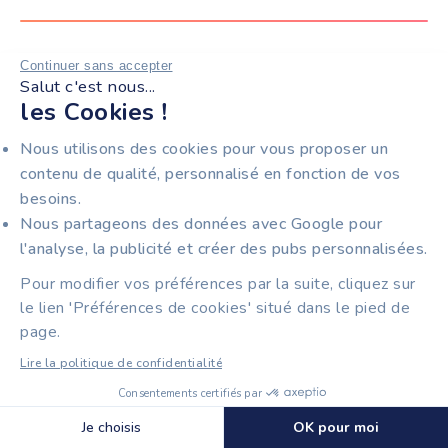
SANCTIONS FINANCIÈRES
Continuer sans accepter
Salut c'est nous...
les Cookies !
Nous utilisons des cookies pour vous proposer un
L'amende prévue est de 50€ par facture comportant
contenu de qualité, personnalisé en fonction de vos
des mentions manquantes ou erronées. Un plafond de
besoins.
15 000 € par an et par entreprise s'applique. Le détail
Nous partageons des données avec Google pour
des
sanctions pour une facture non conforme
mérite
l'analyse, la publicité et créer des pubs personnalisées.
d'être connu avant que le premier contrôle ne
survienne.
Pour modifier vos préférences par la suite, cliquez sur
le lien 'Préférences de cookies' situé dans le pied de
page.
Cas pratique :
une PME de 15 salariés émet
200 factures par mois. Une erreur récurrente
Lire la politique de confidentialité
(numéro SIREN client absent) affecte toutes
Consentements certifiés par
ses factures. Le calcul : 200 factures × 12
Découvrir Tiime Plateforme Agréée
🍪 Cookies
Je choisis
OK pour moi
mois × 15 € = 120 000 € de risque annuel. Le