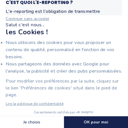
C'EST QUOI L'E-REPORTING ?
L'e-reporting est l'obligation de transmettre
automatiquement à l'administration fiscale les
Continuer sans accepter
Salut c'est nous...
données de vos transactions B2C et internationales. Il
les Cookies !
complète l'e-invoicing (qui concerne les échanges B2B
entre entreprises françaises).
Nous utilisons des cookies pour vous proposer un
QUELLE EST LA DIFFÉRENCE ENTRE UNE PDP ET UNE
contenu de qualité, personnalisé en fonction de vos
PLATEFORME AGRÉÉE (PA) ?
besoins.
C'est la même chose. Depuis juillet 2025, les PDP
Nous partageons des données avec Google pour
(Plateformes de Dématérialisation Partenaires) ont
l'analyse, la publicité et créer des pubs personnalisées.
été officiellement renommées PA (Plateformes
Pour modifier vos préférences par la suite, cliquez sur
Agréées) par l'administration fiscale.
le lien 'Préférences de cookies' situé dans le pied de
EST-CE QUE TIIME EST BIEN UNE PLATEFORME
AGRÉÉE OFFICIELLE ?
page.
Oui. Tiime est immatriculé Plateforme Agréée par la
Lire la politique de confidentialité
DGFiP et figure sur la liste officielle publiée sur
Consentements certifiés par
impots.gouv.fr.
Découvrir Tiime Plateforme Agréée
🍪 Cookies
Je choisis
OK pour moi
QUELLES SANCTIONS SI JE NE SUIS PAS CONFORME