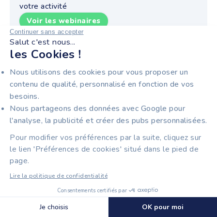
votre activité
Voir les webinaires
Continuer sans accepter
Salut c'est nous...
les Cookies !
TIIME, UNE PLATEFORME
Nous utilisons des cookies pour vous proposer un
contenu de qualité, personnalisé en fonction de vos
POUR LA FACTURATION
besoins.
ÉLECTRONIQUE
Nous partageons des données avec Google pour
COMPATIBLE POUR LES
l'analyse, la publicité et créer des pubs personnalisées.
ACTEURS DU BTP
Pour modifier vos préférences par la suite, cliquez sur
le lien 'Préférences de cookies' situé dans le pied de
page.
Lire la politique de confidentialité
Le domaine du bâtiment comprend de nombreux
Consentements certifiés par
métiers et types d’entreprises. Pour les entrepreneurs
Découvrir Tiime Plateforme Agréée
🍪 Cookies
individuels, les artisans en TPE, les indépendants ou
Je choisis
OK pour moi