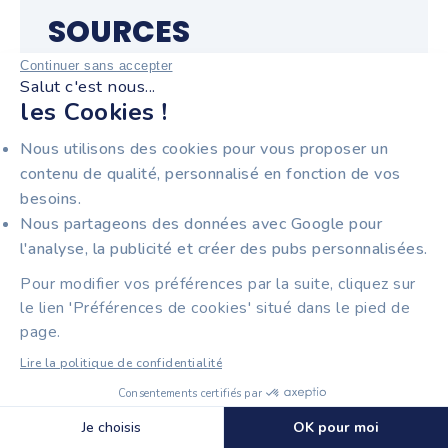
SOURCES
Continuer sans accepter
Direction générale des Finances publiques
Salut c'est nous...
les Cookies !
(DGFiP) —
impots.gouv.fr
— Liste des
plateformes agréées et calendrier de la
Nous utilisons des cookies pour vous proposer un
réforme
contenu de qualité, personnalisé en fonction de vos
Code général des impôts, article 289-I-2 —
besoins.
Conditions légales de l'autofacturation
Nous partageons des données avec Google pour
Ministère de l'Économie et des Finances —
l'analyse, la publicité et créer des pubs personnalisées.
Réforme de la facturation électronique
obligatoire B2B
Pour modifier vos préférences par la suite, cliquez sur
Bpifrance — Guides pratiques pour TPE et
le lien 'Préférences de cookies' situé dans le pied de
page.
PME sur la dématérialisation
Bulletin Officiel des Finances Publiques
Lire la politique de confidentialité
(BOFIP) — Doctrine fiscale sur la
Consentements certifiés par
facturation
Découvrir Tiime Plateforme Agréée
🍪 Cookies
Je choisis
OK pour moi