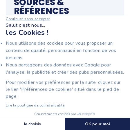
SOURCES &
RÉFÉRENCES
Continuer sans accepter
DGFiP : Annuaire officiel des plateformes
Salut c'est nous...
les Cookies !
agréées et circuit de transmission des
factures (système en Y) - impots.gouv.fr ;
Nous utilisons des cookies pour vous proposer un
Code général des impôts : articles 289 bis,
contenu de qualité, personnalisé en fonction de vos
290 B et suivants relatifs à la facturation
besoins.
électronique ;
Nous partageons des données avec Google pour
Loi de finances pour 2026 : adoption de la
l'analyse, la publicité et créer des pubs personnalisées.
dénomination « plateforme agréée » en
Pour modifier vos préférences par la suite, cliquez sur
remplacement de « PDP » ;
le lien 'Préférences de cookies' situé dans le pied de
AIFE : rôle du Portail Public de Facturation,
page.
de l'annuaire central et de Chorus Pro pour
le secteur public ;
Lire la politique de confidentialité
Norme européenne EN 16931 et réseau
Consentements certifiés par
Peppol : formats Factur-X, UBL, CII et
Découvrir Tiime Plateforme Agréée
🍪 Cookies
Je choisis
OK pour moi
interopérabilité internationale.