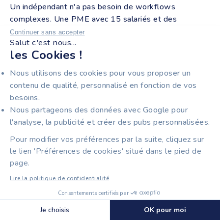
Un indépendant n'a pas besoin de workflows
complexes. Une PME avec 15 salariés et des
fournisseurs étrangers, si. Pour identifier les
Continuer sans accepter
Salut c'est nous...
fonctionnalités incontournables d'un logiciel de
les Cookies !
facturation
en 2026, un comparatif dédié recense les
11 modules essentiels.
Nous utilisons des cookies pour vous proposer un
contenu de qualité, personnalisé en fonction de vos
besoins.
COMMENT VÉRIFIER
Nous partageons des données avec Google pour
QU'UNE PLATEFORME EST
l'analyse, la publicité et créer des pubs personnalisées.
BIEN AGRÉÉE PAR LA
Pour modifier vos préférences par la suite, cliquez sur
le lien 'Préférences de cookies' situé dans le pied de
DGFIP ?
page.
Lire la politique de confidentialité
Consentements certifiés par
LA LISTE OFFICIELLE DES PA
Découvrir Tiime Plateforme Agréée
🍪 Cookies
Je choisis
OK pour moi
IMMATRICULÉES