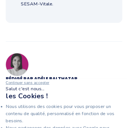
SESAM-Vitale.
RÉDIGÉ PAR ADÈLE BALTHAZAR
Continuer sans accepter
Salut c'est nous...
les Cookies !
Passionnée de mots depuis toujours, je suis
aujourd'hui rédactrice web spécialisée dans l'univers
Nous utilisons des cookies pour vous proposer un
SaaS. Ma mission ? Transformer le jargon technique en
contenu de qualité, personnalisé en fonction de vos
contenu clair et accessible. De la facturation
besoins.
électronique à la gestion d'entreprise, je décrypte les
Nous partageons des données avec Google pour