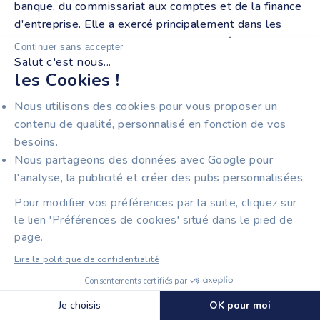
banque, du commissariat aux comptes et de la finance
d'entreprise. Elle a exercé principalement dans les
secteurs de l'agroalimentaire et de la métallurgie, tant
Continuer sans accepter
dans des PME françaises que des groupes anglo-
Salut c'est nous...
les Cookies !
saxons et américains.
Nous utilisons des cookies pour vous proposer un
contenu de qualité, personnalisé en fonction de vos
POSEZ DIRECTEMENT
besoins.
VOS QUESTIONS
Nous partageons des données avec Google pour
l'analyse, la publicité et créer des pubs personnalisées.
Pour modifier vos préférences par la suite, cliquez sur
le lien 'Préférences de cookies' situé dans le pied de
page.
Lire la politique de confidentialité
Consentements certifiés par
Découvrir Tiime Plateforme Agréée
🍪 Cookies
Je choisis
OK pour moi