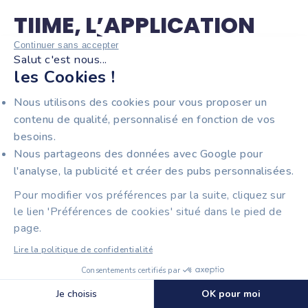
TIIME, L’APPLICATION
COMPLÈTE POUR LA
Continuer sans accepter
Salut c'est nous...
FACTURATION
les Cookies !
ÉLECTRONIQUE DES
Nous utilisons des cookies pour vous proposer un
COACHS EN FRANCE
contenu de qualité, personnalisé en fonction de vos
besoins.
Nous partageons des données avec Google pour
l'analyse, la publicité et créer des pubs personnalisées.
Penser modèle de facture en 2026
revient à penser
facturation électronique
et équipement en
Pour modifier vos préférences par la suite, cliquez sur
conséquence. Avec les solutions totalement
le lien 'Préférences de cookies' situé dans le pied de
conformes et gratuites pour les petits entrepreneurs,
page.
comme la plateforme de Tiime, inutile de reporter
l’échéance et de travailler avec des outils
Lire la politique de confidentialité
bureautiques. D’ailleurs, le plus simple, pour vous faire
Consentements certifiés par
votre opinion, consiste à
créer votre compte en
Découvrir Tiime Factures
quelques clics
et à construire votre propre modèle de
🍪 Cookies
Je choisis
OK pour moi
facture en ligne.