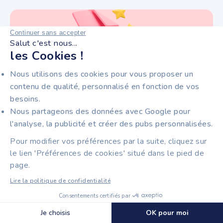
Continuer sans accepter
Salut c'est nous...
les Cookies !
Nous utilisons des cookies pour vous proposer un
contenu de qualité, personnalisé en fonction de vos
besoins.
8 min
Facturation électronique
Nous partageons des données avec Google pour
SOLUTION COMPATIBLE (SC) FACTURATION
l'analyse, la publicité et créer des pubs personnalisées.
ÉLECTRONIQUE : DÉFINITION
Pour modifier vos préférences par la suite, cliquez sur
le lien 'Préférences de cookies' situé dans le pied de
page.
Lire la politique de confidentialité
Consentements certifiés par
Découvrir Tiime Plateforme Agréée
🍪 Cookies
Je choisis
OK pour moi