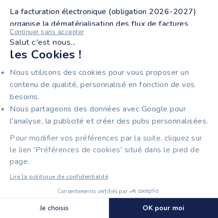
La facturation électronique (obligation 2026-2027)
organise la dématérialisation des flux de factures
Continuer sans accepter
entre entreprises pour simplifier les échanges B2B et
Salut c'est nous...
améliorer la collecte de la TVA.
les Cookies !
Nous utilisons des cookies pour vous proposer un
Privilégiez un logiciel capable de gérer ces deux
contenu de qualité, personnalisé en fonction de vos
conformités si votre activité combine ventes B2C avec
besoins.
encaissement et échanges B2B facturés.
Nous partageons des données avec Google pour
l'analyse, la publicité et créer des pubs personnalisées.
Bon à savoir : La facturation électronique concerne
uniquement les relations B2B (entre entreprises),
Pour modifier vos préférences par la suite, cliquez sur
tandis que la certification des logiciels concerne les
le lien 'Préférences de cookies' situé dans le pied de
ventes B2C avec fonction de caisse.
page.
Lire la politique de confidentialité
Consentements certifiés par
TIIME, VOTRE
Découvrir Tiime Factures
🍪 Cookies
Je choisis
OK pour moi