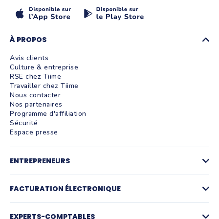
À PROPOS
Avis clients
Culture & entreprise
RSE chez Tiime
Travailler chez Tiime
Nous contacter
Nos partenaires
Programme d'affiliation
Sécurité
Espace presse
ENTREPRENEURS
Factures
Logiciel de devis
FACTURATION ÉLECTRONIQUE
La facturation par activité
Compte pro et paiements
Facturation électronique
Gestion des achats
Plateforme agréée de facturation électronique
EXPERTS-COMPTABLES