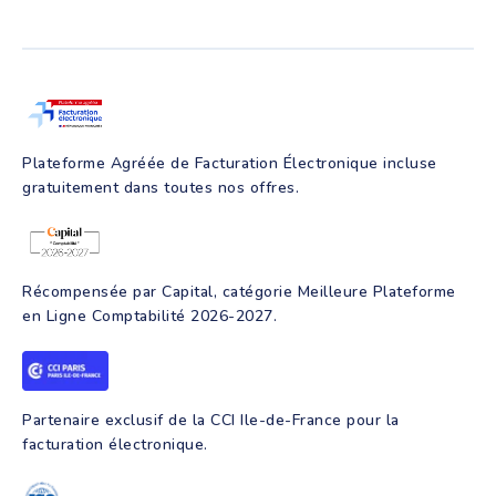
Notes de frais et IK
Simulateur facturation électronique
Suivi de trésorerie
FAQ Facturation électronique
Pré-comptabilité
Création d'entreprise
Production comptable
Assurance RC Pro
Juridique
Parrainage
Facture électronique
Création d'entreprise
Intelligence artificielle
Programmes de formation
Plateforme Agréée de Facturation Électronique incluse
gratuitement dans toutes nos offres.
Récompensée par Capital, catégorie Meilleure Plateforme
en Ligne Comptabilité 2026-2027.
Partenaire exclusif de la CCI Ile-de-France pour la
facturation électronique.