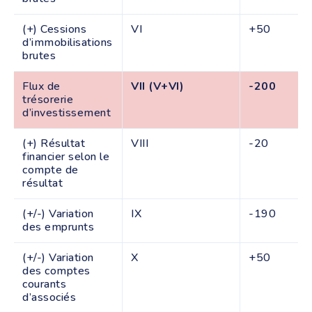
(+) Cessions
VI
+50
d’immobilisations
brutes
Flux de
VII (V+VI)
-200
trésorerie
d’investissement
(+) Résultat
VIII
-20
financier selon le
compte de
résultat
(+/-) Variation
IX
-190
des emprunts
(+/-) Variation
X
+50
des comptes
courants
d’associés