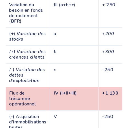
Variation du
III (a+b+c)
+ 250
besoin en fonds
de roulement
(BFR)
(+)
Variation des
a
+200
stocks
(+) Variation des
b
+300
créances clients
(-) Variation des
c
-250
dettes
d’exploitation
Flux de
IV (I+II+III)
+1 130
trésorerie
opérationnel
(-) Acquisition
V
-250
d'immobilisations
brutes