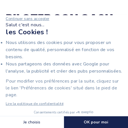
PILOTER SON CASH
Continuer sans accepter
Salut c'est nous...
FLOW, UN ACTE DE
les Cookies !
SAINE GESTION
Nous utilisons des cookies pour vous proposer un
POUR
contenu de qualité, personnalisé en fonction de vos
besoins.
L’ENTREPRENEUR
Nous partageons des données avec Google pour
l'analyse, la publicité et créer des pubs personnalisées.
Pour modifier vos préférences par la suite, cliquez sur
le lien 'Préférences de cookies' situé dans le pied de
Vous l’entendez souvent : l’argent est roi. Mieux vaut
page.
effectivement disposer de suffisamment de liquidités
Lire la politique de confidentialité
pour envisager le développement de vos activités
professionnelles, sans oublier leur survie. Sans
Consentements certifiés par
Découvrir Tiime
trésorerie, rien n’est possible dans une entreprise, et
🍪 Cookies
Je choisis
OK pour moi
surtout pas les sorties d’argent supplémentaires. Le