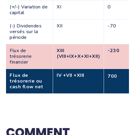
(+/-) Variation de
XI
0
capital
(-) Dividendes
XII
-70
versés sur la
période
Flux de
XIII
-230
trésorerie
(VIII+IX+X+XI+XII)
financier
Flux de
IV +VII +XIII
700
trésorerie ou
cash flow net
COMMENT