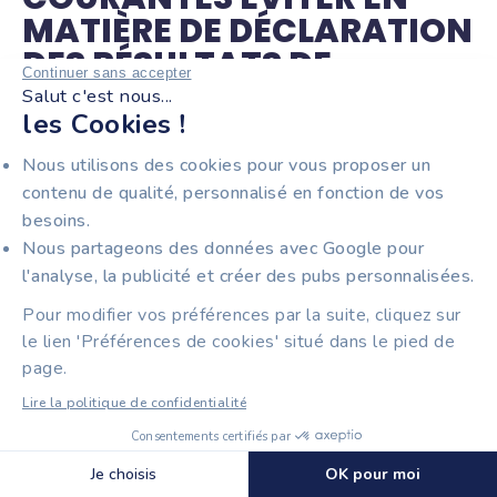
MATIÈRE DE DÉCLARATION
DES RÉSULTATS DE
Continuer sans accepter
L’ENTREPRISE ?
Salut c'est nous...
les Cookies !
Nous utilisons des cookies pour vous proposer un
Les
risques de redressement fiscal
peuvent
contenu de qualité, personnalisé en fonction de vos
provenir d'inexactitudes dans l’établissement de la
besoins.
comptabilité, comme d’anomalies dans la préparation
Nous partageons des données avec Google pour
de la liasse, voire les deux. Nous avons recensé dans
l'analyse, la publicité et créer des pubs personnalisées.
un article spécial les
erreurs comptables les plus
Pour modifier vos préférences par la suite, cliquez sur
courantes
: erreurs de saisie, de classification,
le lien 'Préférences de cookies' situé dans le pied de
d’évaluation, mais aussi les omissions, les doubles
page.
comptabilisations de pièces, etc.
Lire la politique de confidentialité
Pour les éviter, plusieurs axes de travail sont à
privilégier :
Consentements certifiés par
Découvrir Tiime
🍪 Cookies
Je choisis
OK pour moi
structurer sa comptabilité
avec
l’automatisation