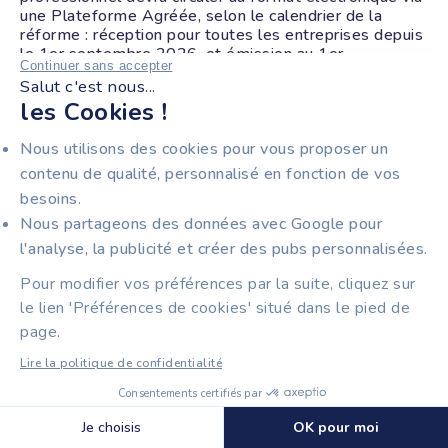
une Plateforme Agréée, selon le calendrier de la
réforme : réception pour toutes les entreprises depuis
le 1er septembre 2026, et émission au 1er
Continuer sans accepter
septembre 2027 pour les TPE, micro-entreprises et
Salut c'est nous...
PME. La mécanique de la récurrence, elle, ne change
les Cookies !
pas : seul le canal de transmission évolue.
Nous utilisons des cookies pour vous proposer un
contenu de qualité, personnalisé en fonction de vos
besoins.
Nous partageons des données avec Google pour
l'analyse, la publicité et créer des pubs personnalisées.
Pour modifier vos préférences par la suite, cliquez sur
le lien 'Préférences de cookies' situé dans le pied de
RÉDIGÉ PAR MAXIME DIGUE
page.
Lire la politique de confidentialité
Maxime Digue est cofondateur et directeur général de
Consentements certifiés par
Tiime, qu'il a lancé en 2015. Avec une culture digitale
Découvrir Tiime Factures
🍪 Cookies
Je choisis
OK pour moi
et entrepreneuriale forte, il prend régulièrement la