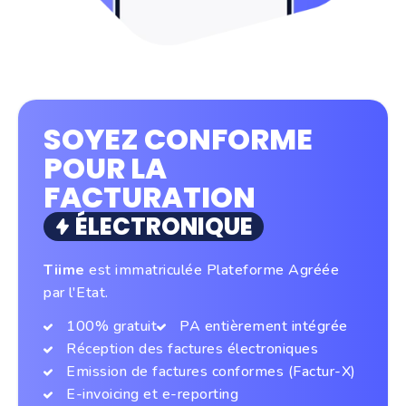
SOYEZ CONFORME
POUR LA
FACTURATION
ÉLECTRONIQUE
Tiime
est immatriculée Plateforme Agréée
par l'Etat.
100% gratuit
PA entièrement intégrée
Réception des factures électroniques
Emission de factures conformes (Factur-X)
E-invoicing et e-reporting