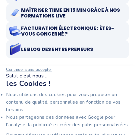
MAÎTRISER TIIME EN 15 MIN GRÂCE À NOS
FORMATIONS LIVE
FACTURATION ÉLECTRONIQUE : ÊTES-
VOUS CONCERNÉ ?
LE BLOG DES ENTREPRENEURS
Continuer sans accepter
Salut c'est nous...
RESTEZ INFORMÉS !
les Cookies !
Recevez notre newsletter pour entrepreneurs :
Nous utilisons des cookies pour vous proposer un
facturation électronique, nouveautés produit et
contenu de qualité, personnalisé en fonction de vos
astuces pour gagner du temps au quotidien.
besoins.
Nous partageons des données avec Google pour
l'analyse, la publicité et créer des pubs personnalisées.