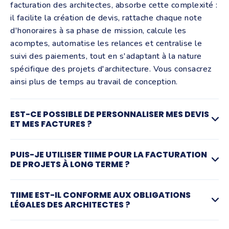
facturation des architectes, absorbe cette complexité :
il facilite la création de devis, rattache chaque note
d'honoraires à sa phase de mission, calcule les
acomptes, automatise les relances et centralise le
suivi des paiements, tout en s'adaptant à la nature
spécifique des projets d'architecture. Vous consacrez
ainsi plus de temps au travail de conception.
EST-CE POSSIBLE DE PERSONNALISER MES DEVIS
ET MES FACTURES ?
Il est fortement conseillé de personnaliser vos devis
PUIS-JE UTILISER TIIME POUR LA FACTURATION
et factures afin de refléter le professionnalisme de
DE PROJETS À LONG TERME ?
votre cabinet d'architecture. Avec Tiime, le logiciel de
facturation et de
comptabilité pour architecte,
vous
Absolument. Tiime permet de gérer facilement la
TIIME EST-IL CONFORME AUX OBLIGATIONS
pouvez intégrer votre logo, choisir des couleurs, définir
facturation des projets à long terme, y compris les
LÉGALES DES ARCHITECTES ?
le style de police et inclure vos labels professionnels.
situations de travaux et les paiements échelonnés.
Cela vous permettra de vous distinguer de la
Oui, Tiime est conçu pour répondre aux obligations