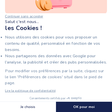
Continuer sans accepter
Salut c'est nous...
7 min
Facturation
les Cookies !
TOP 7 DES MEILLEURS LOGICIELS DE FACTURATION
POUR LES ARCHITECTES
Nous utilisons des cookies pour vous proposer un
contenu de qualité, personnalisé en fonction de vos
besoins.
Nous partageons des données avec Google pour
l'analyse, la publicité et créer des pubs personnalisées.
Pour modifier vos préférences par la suite, cliquez sur
le lien 'Préférences de cookies' situé dans le pied de
page.
Lire la politique de confidentialité
9 min
Comptabilité
Consentements certifiés par
PRÉ-COMPTABILITÉ : MOINS DE TEMPS ET PLUS DE
🍪 Cookies
VISIBILITÉ
Je choisis
OK pour moi