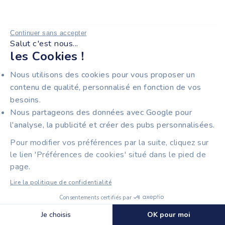
Continuer sans accepter
Salut c'est nous...
WEBINAIRE
les Cookies !
15 MINUTES POUR
Nous utilisons des cookies pour vous proposer un
DÉCOUVRIR VOTRE
contenu de qualité, personnalisé en fonction de vos
besoins.
FUTUR OUTIL DE
Nous partageons des données avec Google pour
FACTURATION
l'analyse, la publicité et créer des pubs personnalisées.
Pour modifier vos préférences par la suite, cliquez sur
Vous êtes entrepreneurs à la recherche d'un
le lien 'Préférences de cookies' situé dans le pied de
logiciel de facturation électronique
pour
page.
réaliser vos factures et devis
gratuitement et
en illimité
? Découvrez en détails notre solution
Lire la politique de confidentialité
de facturation Tiime
Consentements certifiés par
Découvrir Tiime
🍪 Cookies
Je choisis
OK pour moi