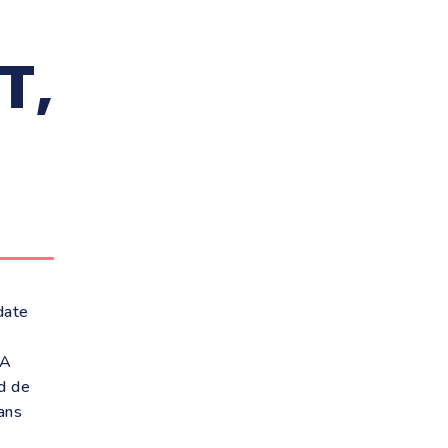
T,
date
PA
rd de
ans