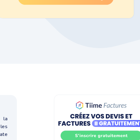
 la
les
date