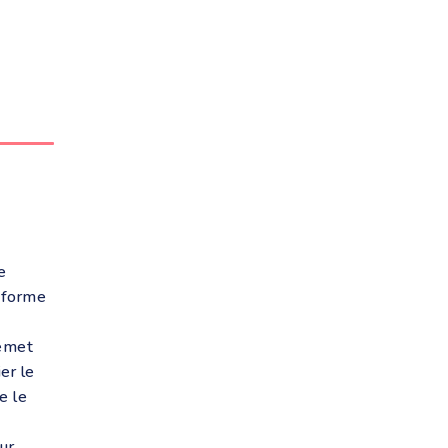
e
réforme
 émet
er le
e le
ur