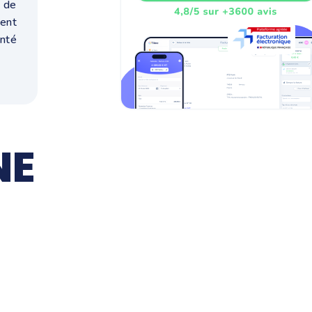
s de
ment
nté
NE