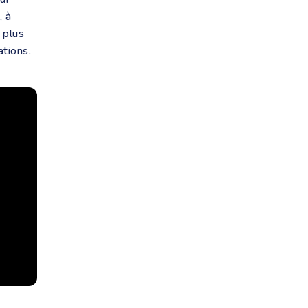
, à
 plus
ations.