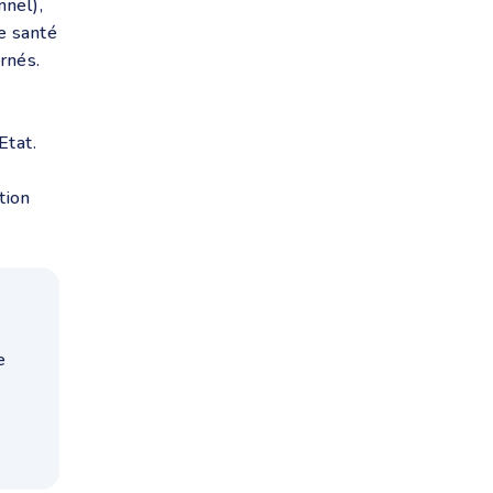
nel),
e santé
rnés.
Etat.
tion
e