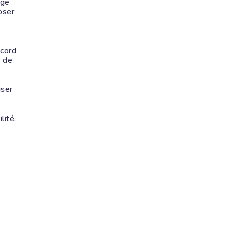
nge
oser
ccord
é de
iser
lité.