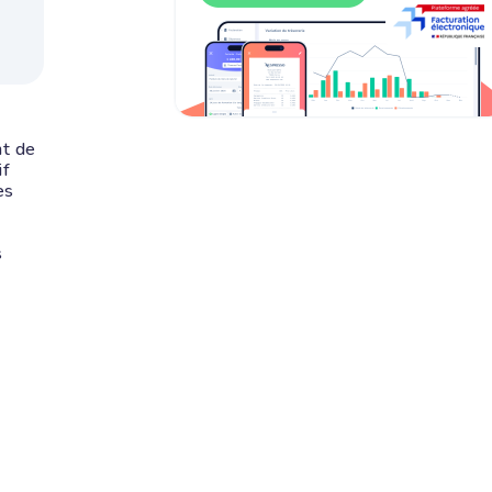
nt de
if
es
s