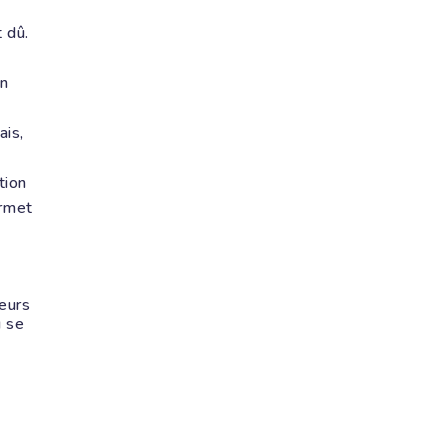
 dû.
un
ais,
tion
ermet
reurs
u se