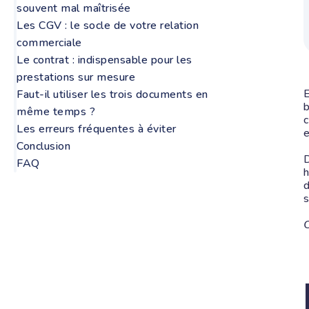
souvent mal maîtrisée
Les CGV : le socle de votre relation
commerciale
Le contrat : indispensable pour les
prestations sur mesure
E
Faut-il utiliser les trois documents en
b
même temps ?
c
Les erreurs fréquentes à éviter
Conclusion
D
FAQ
h
d
s
C