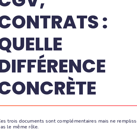
CGV,
CONTRATS :
QUELLE
DIFFÉRENCE
CONCRÈTE
es trois documents sont complémentaires mais ne rempliss
as le même rôle.