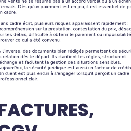
ne vente ne se résume pas à un accord verbal ou à un écha
’emails. Dès qu’un paiement est en jeu, il est essentiel de p
n cadre.
ans cadre écrit, plusieurs risques apparaissent rapidement :
ncompréhension sur la prestation, contestation du prix, désa
ur les délais, difficulté à obtenir le paiement ou impossibilit
rouver ce qui a été convenu.
 l’inverse, des documents bien rédigés permettent de sécur
a relation dès le départ. Ils clarifient les règles, structurent
’échange et facilitent la gestion des situations sensibles.
ujourd’hui, la sécurité juridique est aussi un facteur de crédibi
n client est plus enclin à s’engager lorsqu’il perçoit un cadre
rofessionnel clair.
FACTURES,