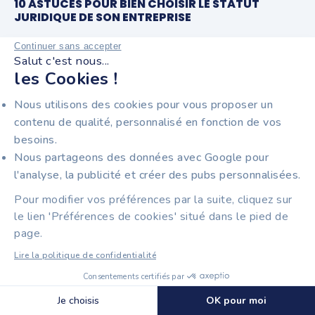
10 ASTUCES POUR BIEN CHOISIR LE STATUT
JURIDIQUE DE SON ENTREPRISE
Continuer sans accepter
Salut c'est nous...
les Cookies !
Nous utilisons des cookies pour vous proposer un
contenu de qualité, personnalisé en fonction de vos
besoins.
Nous partageons des données avec Google pour
l'analyse, la publicité et créer des pubs personnalisées.
8 min
Entrepreneuriat
Pour modifier vos préférences par la suite, cliquez sur
GÉNÉRER DES LEADS GRÂCE À LA VIDÉO : 7
le lien 'Préférences de cookies' situé dans le pied de
ASTUCES PRATIQUES
page.
Lire la politique de confidentialité
Consentements certifiés par
Découvrir Tiime
🍪 Cookies
Je choisis
OK pour moi