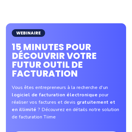
WEBINAIRE
15 MINUTES POUR
DÉCOUVRIR VOTRE
FUTUR OUTIL DE
FACTURATION
Vous êtes entrepreneurs à la recherche d'un
logiciel de facturation électronique
pour
réaliser vos factures et devis
gratuitement et
en illimité
? Découvrez en détails notre solution
de facturation Tiime