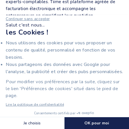
experts-comptables. Tiime est plateforme agréée de
facturation électronique et accompagne les
entrepreneurs en simplifiant leur quotidien.
Continuer sans accepter
Salut c'est nous...
les Cookies !
Nous utilisons des cookies pour vous proposer un
contenu de qualité, personnalisé en fonction de vos
À PROPOS
besoins.
Avis clients
Nous partageons des données avec Google pour
Culture & entreprise
l'analyse, la publicité et créer des pubs personnalisées.
RSE chez Tiime
Travailler chez Tiime
Pour modifier vos préférences par la suite, cliquez sur
Nous contacter
le lien 'Préférences de cookies' situé dans le pied de
Nos partenaires
Programme d'affiliation
page.
Sécurité
Espace presse
Lire la politique de confidentialité
Consentements certifiés par
Découvrir le compte pro Tiime
ENTREPRENEURS
🍪 Cookies
Je choisis
OK pour moi