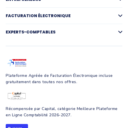
Factures
Logiciel de devis
FACTURATION ÉLECTRONIQUE
La facturation par activité
Compte pro et paiements
Facturation électronique
Gestion des achats
Plateforme agréée de facturation électronique
EXPERTS-COMPTABLES
Notes de frais et IK
Simulateur facturation électronique
Suivi de trésorerie
FAQ Facturation électronique
Pré-comptabilité
Création d'entreprise
Production comptable
Assurance RC Pro
Juridique
Parrainage
Facture électronique
Création d'entreprise
Intelligence artificielle
Programmes de formation
Plateforme Agréée de Facturation Électronique incluse
gratuitement dans toutes nos offres.
Récompensée par Capital, catégorie Meilleure Plateforme
en Ligne Comptabilité 2026-2027.