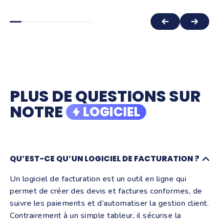
"Tout ce qui est du domaine de la
comptabilité, généralement, pour
n'importe quel entrepreneur, c'est
extrêmement chronophage... Tiime
arrive à faire des choses qui sont
quand même assez magiques."
PLUS DE QUESTIONS SUR
Esther Baron, Studio Reflet
NOTRE
LOGICIEL
QU’EST-CE QU’UN LOGICIEL DE FACTURATION ?
Un logiciel de facturation est un outil en ligne qui
permet de créer des devis et factures conformes, de
suivre les paiements et d’automatiser la gestion client.
Contrairement à un simple tableur, il sécurise la