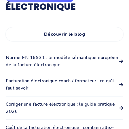
ÉLECTRONIQUE
Découvrir le blog
Norme EN 16931 : le modèle sémantique européen
de la facture électronique
La norme EN 16931 a été publiée en 2017 par le CEN
(Comité européen de normalisation) pour définir les
Facturation électronique coach / formateur : ce qu'il
informations qu'une facture électronique doit ...
faut savoir
Tous les coachs et formateurs qui exercent en France,
quel que soit leur statut, sont concernés par la réforme
Corriger une facture électronique : le guide pratique
de la facturation électronique. La ...
2026
Une facture électronique déjà transmise via une
plateforme agréée ne peut plus être modifiée : le
Coût de la facturation électronique : combien allez-
principe d'inaltérabilité interdit toute retouche ...