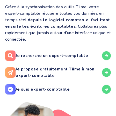
Recevoir automatiquement vos factures
Grâce à la synchronisation des outils Tiime, votre
électroniques fournisseurs sur la Plateforme
expert-comptable récupère toutes vos données en
Agréée Tiime
temps réel
depuis le logiciel comptable
,
facilitant
Donnez accès à votre cabinet à vos données de
ensuite les écritures comptables
. Collaborez plus
facturation électronique
rapidement que jamais autour d’une interface unique et
Tiime n’est pas juste un “logiciel de facturation
connectée.
électronique gratuit”, c’est aussi une application de
gestion tout-en-un qui vous suit tout au long de la vie
de votre entreprise, de la création à la croissance.
Je recherche un expert-comptable
Je propose gratuitement Tiime à mon
expert-comptable
Je suis expert-comptable