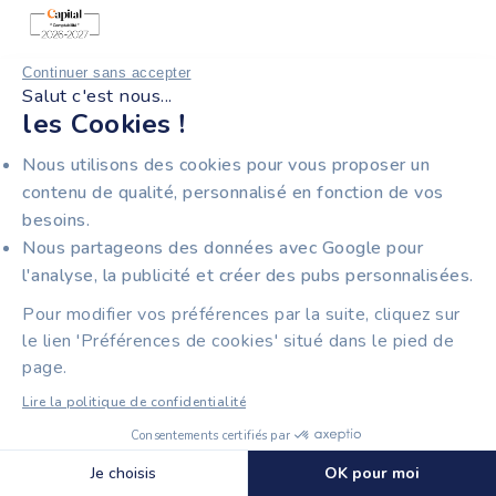
Récompensée par Capital, catégorie Meilleure Plateforme
Continuer sans accepter
Salut c'est nous...
en Ligne Comptabilité 2026-2027.
les Cookies !
Nous utilisons des cookies pour vous proposer un
contenu de qualité, personnalisé en fonction de vos
Partenaire exclusif de la CCI Ile-de-France pour la
besoins.
facturation électronique.
Nous partageons des données avec Google pour
l'analyse, la publicité et créer des pubs personnalisées.
Pour modifier vos préférences par la suite, cliquez sur
Plateforme Agréée de facturation électronique certifiée
le lien 'Préférences de cookies' situé dans le pied de
ISO 27001 pour la sécurité de vos données.
page.
Lire la politique de confidentialité
UNE VRAIE ÉQUIPE SUPPORT POUR VOUS
Consentements certifiés par
RÉPONDRE
🍪 Cookies
Je choisis
OK pour moi
MAÎTRISER TIIME EN 15 MIN GRÂCE À NOS