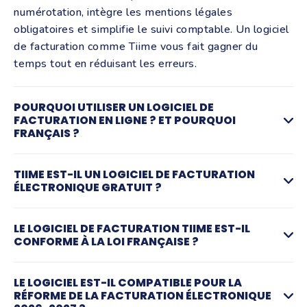
numérotation, intègre les mentions légales
obligatoires et simplifie le suivi comptable. Un logiciel
de facturation comme Tiime vous fait gagner du
temps tout en réduisant les erreurs.
POURQUOI UTILISER UN LOGICIEL DE
FACTURATION EN LIGNE ? ET POURQUOI
FRANÇAIS ?
Un logiciel de facturation en ligne permet de créer et
TIIME EST-IL UN LOGICIEL DE FACTURATION
envoyer des factures depuis n’importe quel appareil,
ÉLECTRONIQUE GRATUIT ?
sans installation complexe. Il centralise vos données,
automatise les calculs de TVA et facilite les relances.
Oui, Tiime propose un logiciel de facturation
LE LOGICIEL DE FACTURATION TIIME EST-IL
Résultat : moins de tâches administratives, plus de
électronique gratuit pour recevoir vos factures
CONFORME À LA LOI FRANÇAISE ?
visibilité sur votre trésorerie et un processus de vente
électroniques fournisseurs mais aussi pour créer des
plus fluide pour votre entreprise.
devis et factures simplement et en toute conformité.
Oui. Tiime est un logiciel de facturation conforme aux
LE LOGICIEL EST-IL COMPATIBLE POUR LA
Vous pouvez démarrer sans engagement et gérer
obligations légales françaises : mentions obligatoires,
RÉFORME DE LA FACTURATION ÉLECTRONIQUE
Choisir un logiciel de facturation français comme Tiime
votre facturation en quelques minutes. Des
numérotation continue, gestion de la TVA et