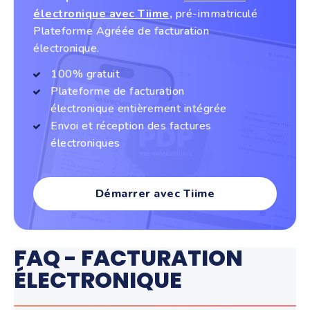
électronique avec Tiime
,
pré-immatriculé
Plateforme Agréée de facturation
électronique.
100% gratuit
Plateforme de facturation
électronique entièrement intégrée
Envoi et réception des factures
électroniques
Démarrer avec Tiime
FAQ - FACTURATION
ÉLECTRONIQUE