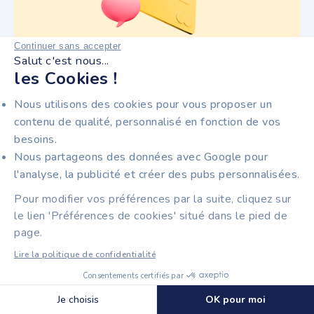
Continuer sans accepter
Salut c'est nous...
les Cookies !
7 min
Facturation électronique
Nous utilisons des cookies pour vous proposer un
SANCTION FACTURE ÉLECTRONIQUE 2026 :
QUELLES SONT LES AMENDES ?
contenu de qualité, personnalisé en fonction de vos
besoins.
Nous partageons des données avec Google pour
l'analyse, la publicité et créer des pubs personnalisées.
Pour modifier vos préférences par la suite, cliquez sur
le lien 'Préférences de cookies' situé dans le pied de
LES
ARTICLES
DERNIERS
page.
PUBLIÉS
Lire la politique de confidentialité
Consentements certifiés par
Découvrir Tiime Plateforme Agréée
🍪 Cookies
Je choisis
OK pour moi