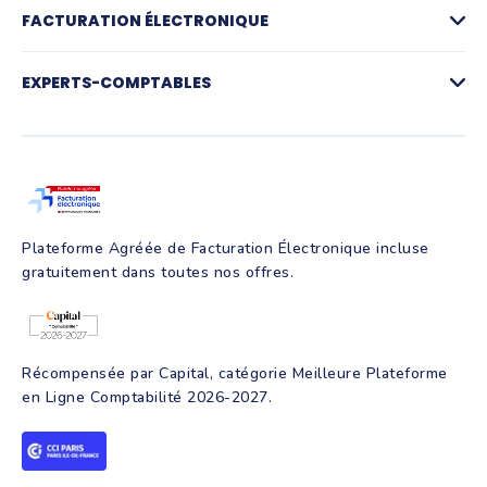
Logiciel de devis
FACTURATION ÉLECTRONIQUE
La facturation par activité
Compte pro et paiements
Facturation électronique
Gestion des achats
Plateforme agréée de facturation électronique
EXPERTS-COMPTABLES
Notes de frais et IK
Simulateur facturation électronique
Suivi de trésorerie
FAQ Facturation électronique
Pré-comptabilité
Création d'entreprise
Production comptable
Assurance RC Pro
Juridique
Parrainage
Facture électronique
Création d'entreprise
Intelligence artificielle
Programmes de formation
Plateforme Agréée de Facturation Électronique incluse
gratuitement dans toutes nos offres.
Récompensée par Capital, catégorie Meilleure Plateforme
en Ligne Comptabilité 2026-2027.