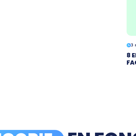
3 
8 
FA