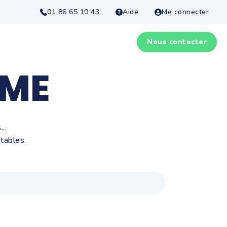
01 86 65 10 43
Aide
Me connecter
Nous contacter
IME
..
tables.