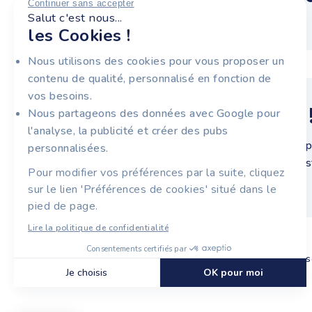
Continuer sans accepter
Salut c'est nous...
les Cookies !
Nous utilisons des cookies pour vous proposer un
contenu de qualité, personnalisé en fonction de
vos besoins.
RESTEZ INFORMÉS 
Nous partageons des données avec Google pour
l'analyse, la publicité et créer des pubs
Recevez notre newsletter pour entrepr
personnalisées.
électronique, nouveautés produit et a
Pour modifier vos préférences par la suite, cliquez
temps au quotidien.
sur le lien 'Préférences de cookies' situé dans le
pied de page.
Lire la politique de confidentialité
Consentements certifiés par
Mentions légales
Cookies
CGU
CGS
Données pers
Je choisis
OK pour moi
Plateforme de Gestion du Consentement : Personnalisez
Axeptio consent