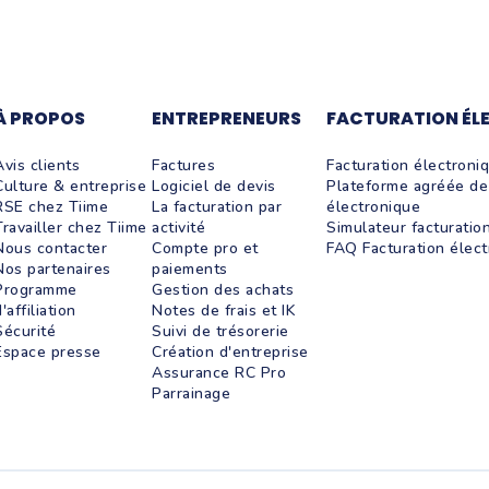
À PROPOS
ENTREPRENEURS
FACTURATION ÉL
Avis clients
Factures
Facturation électroni
Culture & entreprise
Logiciel de devis
Plateforme agréée de 
RSE chez Tiime
La facturation par
électronique
Travailler chez Tiime
activité
Simulateur facturatio
Nous contacter
Compte pro et
FAQ Facturation élec
Nos partenaires
paiements
Programme
Gestion des achats
'affiliation
Notes de frais et IK
Sécurité
Suivi de trésorerie
Espace presse
Création d'entreprise
Assurance RC Pro
Parrainage