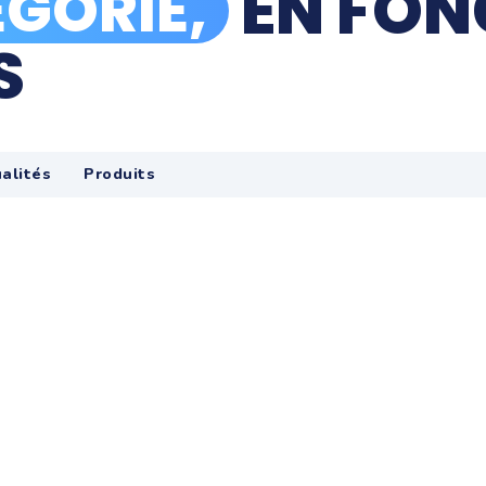
EN FON
GORIE,
S
alités
Produits