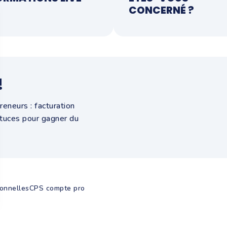
CONCERNÉ ?
!
eneurs : facturation
stuces pour gagner du
onnelles
CPS compte pro
 vos Options