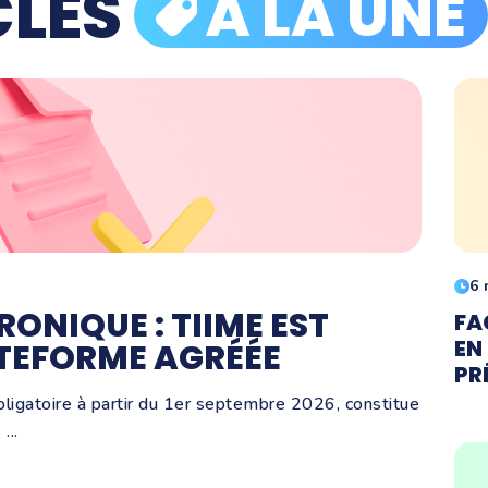
CLES
À LA UNE
6 
ONIQUE : TIIME EST
FA
EN
ATEFORME AGRÉÉE
PR
bligatoire à partir du 1er septembre 2026, constitue
...