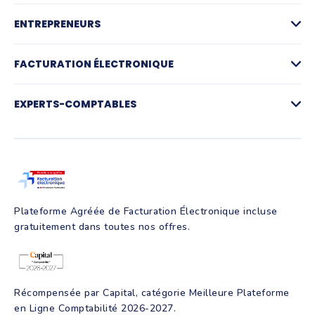
ENTREPRENEURS
Factures
Logiciel de devis
FACTURATION ÉLECTRONIQUE
La facturation par activité
Compte pro et paiements
Facturation électronique
Gestion des achats
Plateforme agréée de facturation électronique
EXPERTS-COMPTABLES
Notes de frais et IK
Simulateur facturation électronique
Suivi de trésorerie
FAQ Facturation électronique
Pré-comptabilité
Création d'entreprise
Production comptable
Assurance RC Pro
Juridique
Parrainage
Facture électronique
Création d'entreprise
Intelligence artificielle
Programmes de formation
Plateforme Agréée de Facturation Électronique incluse
gratuitement dans toutes nos offres.
Récompensée par Capital, catégorie Meilleure Plateforme
en Ligne Comptabilité 2026-2027.